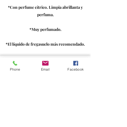
*Con perfume cítrico. Limpia abrillanta y
perfuma.
*Muy perfumado.
*El líquido de fregasuelo más recomendado.
EXPORT LORQUI S.L
Phone
Email
Facebook
productosdelimpiezaade@gmail.com
España
+34 618 64 07 02
Marruecos
+212 661 750 136
Calle Buenos Aires, 62, 1B
30500 Molina de Segura, Murcia